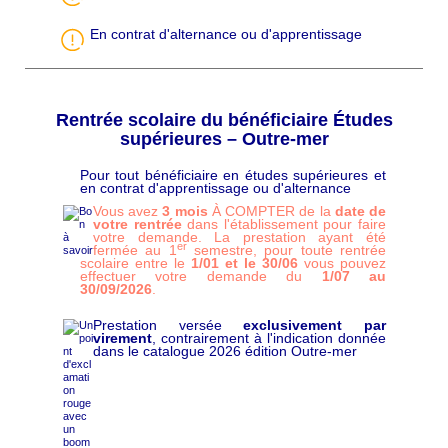
En contrat d'alternance ou d'apprentissage
Rentrée scolaire du bénéficiaire Études
supérieures – Outre-mer
Pour tout bénéficiaire en études supérieures et
C
en contrat d'apprentissage ou d'alternance
h
a
Vous avez
3 mois
À COMPTER de la
date de
p
votre rentrée
dans l'établissement pour faire
ô
votre demande. La prestation ayant été
er
fermée au 1
semestre, pour toute rentrée
scolaire entre le
1/01 et le 30/06
vous pouvez
effectuer votre demande du
1/07 au
30/09/2026
.
Prestation versée
exclusivement par
virement
, contrairement à l'indication donnée
dans le catalogue 2026 édition Outre-mer