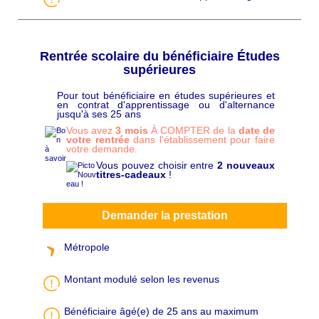
Rentrée scolaire du bénéficiaire Études
supérieures
Pour tout bénéficiaire en études supérieures et
C
en contrat d'apprentissage ou d'alternance
h
jusqu'à ses 25 ans
a
p
Vous avez
3 mois
À COMPTER de la
date de
ô
votre rentrée
dans l'établissement pour faire
votre demande.
Vous pouvez choisir entre
2 nouveaux
titres-cadeaux
!
Demander la prestation
Métropole
Montant modulé selon les revenus
Bénéficiaire âgé(e) de 25 ans au maximum