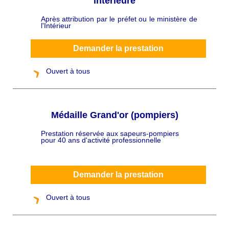
intérieure
Après attribution par le préfet ou le ministère de
C
l'Intérieur
h
a
p
ô
Demander la prestation
Ouvert à tous
Médaille Grand'or (pompiers)
Prestation réservée aux sapeurs-pompiers
C
pour 40 ans d'activité professionnelle
h
a
p
ô
Demander la prestation
Ouvert à tous