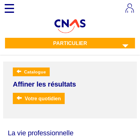
Aller
Toggle
au
navigation
contenu
principal
PARTICULIER
Catalogue
Affiner les résultats
Votre quotidien
La vie professionnelle