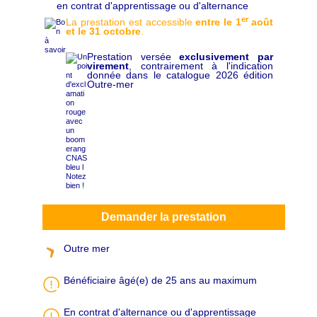
en contrat d'apprentissage ou d'alternance
h
a
er
La prestation est accessible
entre le 1
août
p
et le 31 octobre
.
ô
Prestation versée
exclusivement par
virement
, contrairement à l'indication
donnée dans le catalogue 2026 édition
Outre-mer
Demander la prestation
Outre mer
Bénéficiaire âgé(e) de 25 ans au maximum
En contrat d'alternance ou d'apprentissage