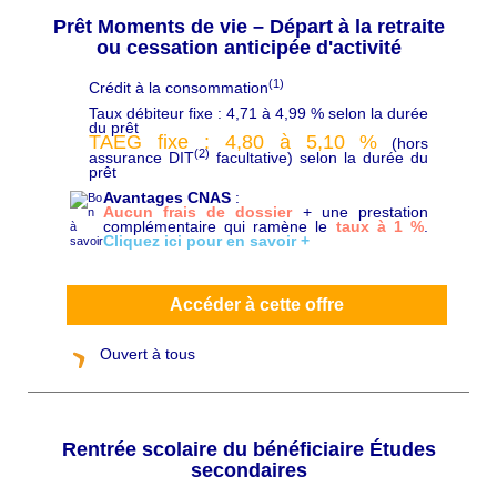
Prêt Moments de vie – Départ à la retraite
ou cessation anticipée d'activité
(1)
Crédit à la consommation
C
h
Taux débiteur fixe : 4,71 à 4,99 % selon la durée
a
du prêt
p
TAEG fixe : 4,80 à 5,10
%
(hors
ô
(2)
assurance DIT
facultative) selon la durée du
prêt
Avantages CNAS
:
Aucun frais de dossier
+ une prestation
complémentaire qui ramène le
taux à 1 %
.
Cliquez ici pour en savoir +
Accéder à cette offre
Ouvert à tous
Rentrée scolaire du bénéficiaire Études
secondaires