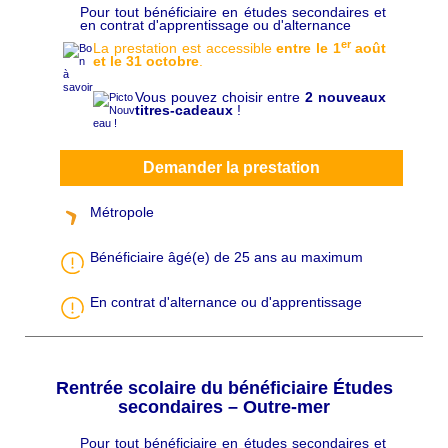
Pour tout bénéficiaire en études secondaires et
C
en contrat d'apprentissage ou d'alternance
h
a
er
La prestation est accessible
entre le 1
août
p
et le 31 octobre
.
ô
Vous pouvez choisir entre
2 nouveaux
titres-cadeaux
!
Demander la prestation
Métropole
Bénéficiaire âgé(e) de 25 ans au maximum
En contrat d'alternance ou d'apprentissage
Rentrée scolaire du bénéficiaire Études
secondaires – Outre-mer
Pour tout bénéficiaire en études secondaires et
C