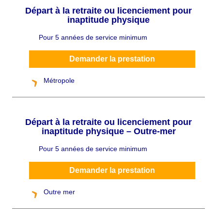
Départ à la retraite ou licenciement pour
inaptitude physique
Pour 5 années de service minimum
C
h
a
p
Demander la prestation
ô
Métropole
Départ à la retraite ou licenciement pour
inaptitude physique – Outre-mer
Pour 5 années de service minimum
C
h
a
p
Demander la prestation
ô
Outre mer