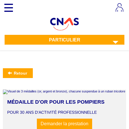
Aller
Toggle
au
navigation
contenu
principal
PARTICULIER
Retour
MÉDAILLE D'OR POUR LES POMPIERS
POUR 30 ANS D'ACTIVITÉ PROFESSIONNELLE
Demander la prestation