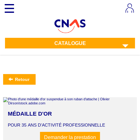
Aller
Toggle
au
navigation
contenu
principal
CATALOGUE
Retour
MÉDAILLE D'OR
POUR 35 ANS D'ACTIVITÉ PROFESSIONNELLE
Demander la prestation