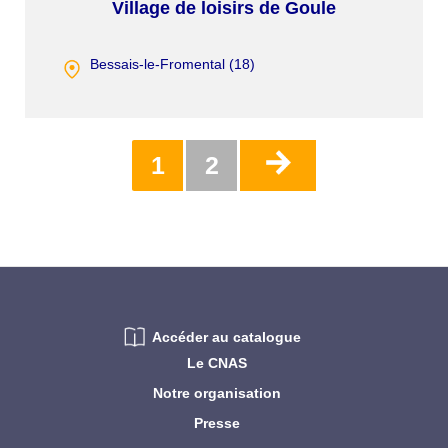
Village de loisirs de Goule
Bessais-le-Fromental (
18
)
Pagination
Page
1
Page
2
actuelle
Accéder au catalogue
Le CNAS
Notre organisation
Presse