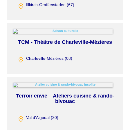
Illkirch-Graffenstaden (
67
)
TCM - Théâtre de Charleville-Mézières
Charleville-Mézières (
08
)
Terroir envie – Ateliers cuisine & rando-
bivouac
Val d'Aigoual (
30
)