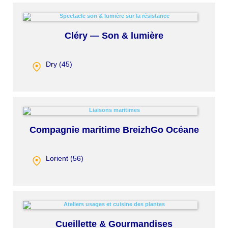
Cléry — Son & lumière
Dry (
45
)
Compagnie maritime BreizhGo Océane
Lorient (
56
)
Cueillette & Gourmandises