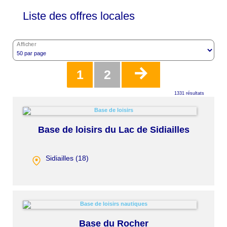
Liste des offres locales
Afficher
Pagination
Page
1
Page
2
1331 résultats
actuelle
Base de loisirs du Lac de Sidiailles
Sidiailles (
18
)
Base du Rocher