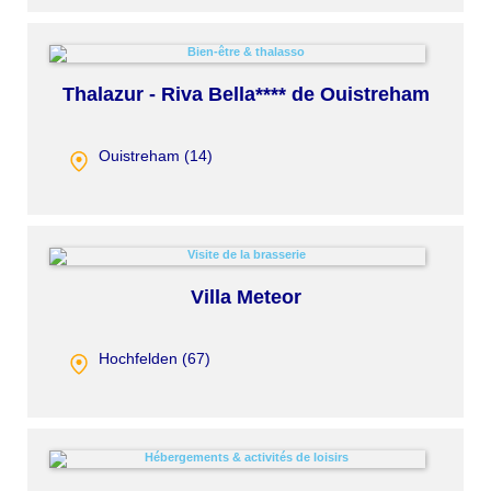
Thalazur - Riva Bella**** de Ouistreham
Ouistreham (
14
)
Villa Meteor
Hochfelden (
67
)