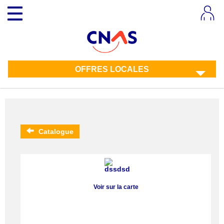
Aller
Toggle
au
navigation
contenu
principal
OFFRES LOCALES
Catalogue
Voir sur la carte