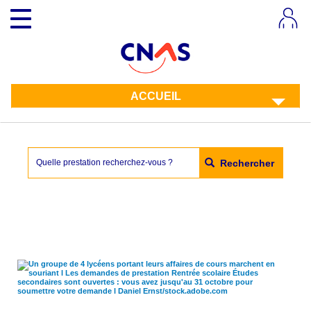
Aller
Toggle
au
navigation
contenu
principal
ACCUEIL
Rechercher
Quelle prestation recherchez-vous ?