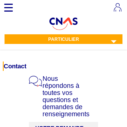
Aller
Toggle
au
navigation
contenu
principal
PARTICULIER
Contact
Nous
répondons à
toutes vos
questions et
demandes de
renseignements