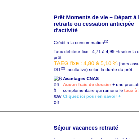
Prêt Moments de vie – Départ à 
retraite ou cessation anticipée
d'activité
(1)
C
Crédit à la consommation
h
Taux débiteur fixe : 4,71 à 4,99 % selon la
a
prêt
p
TAEG fixe : 4,80 à 5,10
%
(hors ass
ô
(2)
DIT
facultative) selon la durée du prêt
Avantages CNAS
:
Aucun frais de dossier
+ une prestat
complémentaire qui ramène le
taux à
Cliquez ici pour en savoir +
Séjour vacances retraité