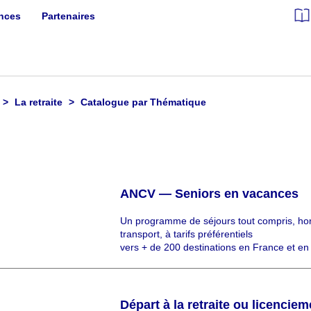
ances
Partenaires
La retraite
Catalogue par Thématique
ANCV — Seniors en vacances
C
Un programme de séjours tout compris, ho
h
transport, à tarifs préférentiels
a
vers + de 200 destinations en France et en
p
ô
Départ à la retraite ou licenciem