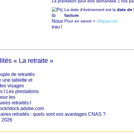
C
La prestation peut être demandée 1 fois pa
h
La date d'évènement est la
date de 
a
facture
.
p
Pour en savoir +
cliquez ici
ô
ités « La retraite »
iaires retraités : quels sont vos avantages CNAS ?
s 2026