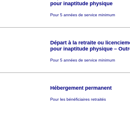
pour inaptitude physique
C
Pour 5 années de service minimum
h
a
p
ô
Départ à la retraite ou licenciem
pour inaptitude physique – Out
C
Pour 5 années de service minimum
h
a
p
ô
Hébergement permanent
C
Pour les bénéficiaires retraités
h
a
p
ô