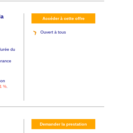
la
Accéder à cette offre
Ouvert à tous
 durée du
urance
ion
 1 %
.
Demander la prestation