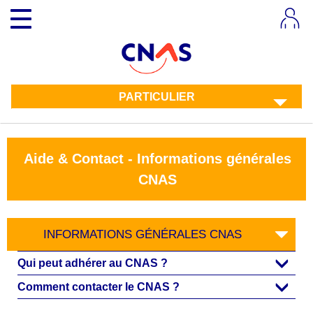
Aller
Toggle
au
navigation
contenu
principal
PARTICULIER
Aide & Contact - Informations générales
CNAS
INFORMATIONS GÉNÉRALES CNAS
Qui peut adhérer au CNAS ?
Comment contacter le CNAS ?