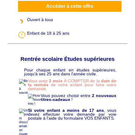
Accéder à cette offre
Ouvert à tous
Enfant de 18 à 25 ans
Rentrée scolaire Études supérieures
Pour chaque enfant en études supérieures,
C
jusqu'à ses 25 ans dans l'année civile.
h
a
Vous avez
3 mois
À COMPTER de la
date de
p
la rentrée
de votre enfant pour faire votre
ô
demande.
Vous pouvez choisir entre
2 nouveaux
titres-cadeaux
!
Si votre enfant a moins de 17 ans
, vous
devez effectuer votre demande par voie
postale à l'aide du formulaire VOS ENFANTS.