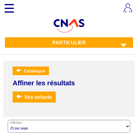
Aller
Toggle
au
navigation
contenu
principal
PARTICULIER
Catalogue
Affiner les résultats
Vos enfants
Afficher