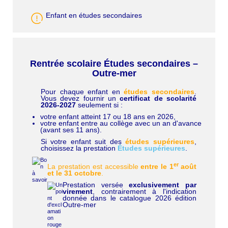
Enfant en études secondaires
Rentrée scolaire Études secondaires –
Outre-mer
Pour chaque enfant en
études secondaires
.
C
Vous devez fournir un
certificat de scolarité
h
2026-2027
seulement si :
a
p
votre enfant atteint 17 ou 18 ans en 2026,
ô
votre enfant entre au collège avec un an d'avance
(avant ses 11 ans).
Si votre enfant suit des
études supérieures
,
choisissez la prestation
Études supérieures
.
er
La prestation est accessible
entre le 1
août
et le 31 octobre
.
Prestation versée
exclusivement par
virement
, contrairement à l'indication
donnée dans le catalogue 2026 édition
Outre-mer