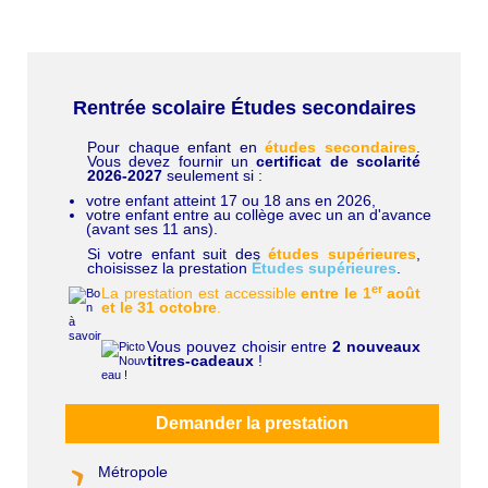
Rentrée scolaire Études secondaires
Pour chaque enfant en
études secondaires
.
C
Vous devez fournir un
certificat de scolarité
h
2026-2027
seulement si :
a
p
votre enfant atteint 17 ou 18 ans en 2026,
ô
votre enfant entre au collège avec un an d'avance
(avant ses 11 ans).
Si votre enfant suit des
études supérieures
,
choisissez la prestation
Études supérieures
.
er
La prestation est accessible
entre le 1
août
et le 31 octobre
.
Vous pouvez choisir entre
2 nouveaux
titres-cadeaux
!
Demander la prestation
Métropole