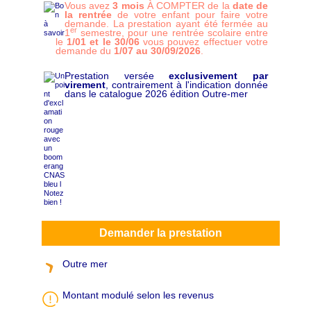
Vous avez
3 mois
À COMPTER de la
date de
p
la rentrée
de votre enfant pour faire votre
ô
demande. La prestation ayant été fermée au
er
1
semestre, pour une rentrée scolaire entre
le
1/01 et le 30/06
vous pouvez effectuer votre
demande du
1/07 au 30/09/2026
.
Prestation versée
exclusivement par
virement
, contrairement à l'indication donnée
dans le catalogue 2026 édition Outre-mer
Demander la prestation
Outre mer
Montant modulé selon les revenus