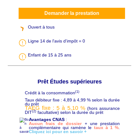
Demander la prestation
Ouvert à tous
Ligne 14 de l'avis d'impôt = 0
Enfant de 15 à 25 ans
Prêt Études supérieures
(1)
Crédit à la consommation
C
h
Taux débiteur fixe : 4,89 à 4,99 % selon la durée
a
du prêt
p
TAEG fixe : 5 à 5,10 %
(hors assurance
ô
(2)
DIT
facultative) selon la durée du prêt
Avantages CNAS
:
Aucun frais de dossier
+ une prestation
complémentaire qui ramène le
taux à 1 %
.
Cliquez ici pour en savoir +