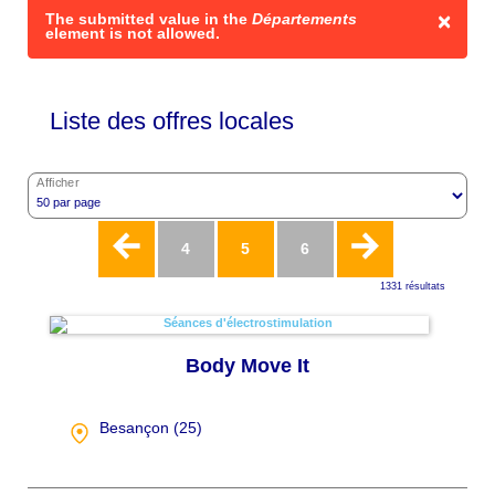
×
Message
The submitted value
in the
Départements
element is not allowed.
d'erreur
Liste des offres locales
Afficher
Pagination
Page
4
Page
5
Page
6
1331 résultats
actuelle
Body Move It
Besançon (
25
)