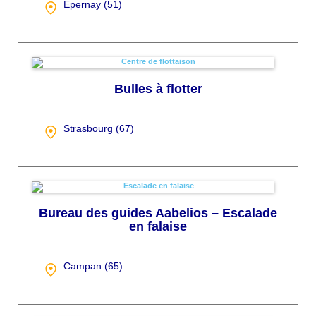
Épernay (
51
)
Bulles à flotter
Strasbourg (
67
)
Bureau des guides Aabelios – Escalade
en falaise
Campan (
65
)