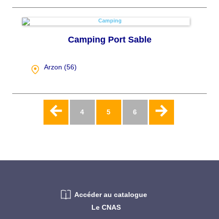
Camping Port Sable
Arzon (
56
)
Pagination
Page
4
Page
5
Page
6
actuelle
Accéder au catalogue
Le CNAS