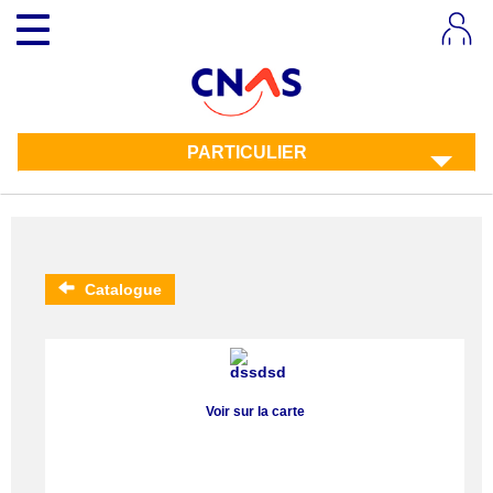
Aller
Toggle
au
navigation
contenu
principal
PARTICULIER
Catalogue
Voir sur la carte