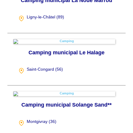
Camping municipal La Noue Marrou
Ligny-le-Châtel (
89
)
Camping municipal Le Halage
Saint-Congard (
56
)
Camping municipal Solange Sand**
Montgivray (
36
)