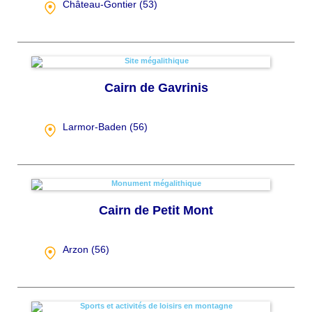
Château-Gontier (
53
)
Cairn de Gavrinis
Larmor-Baden (
56
)
Cairn de Petit Mont
Arzon (
56
)