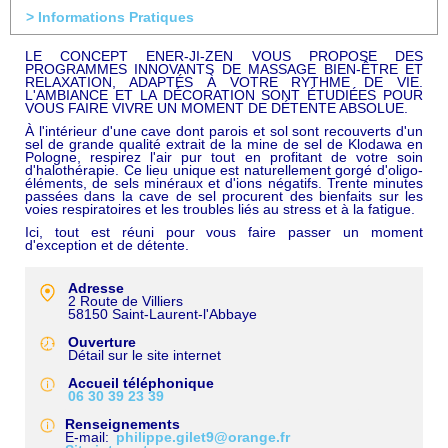
> Informations Pratiques
LE CONCEPT ENER-JI-ZEN VOUS PROPOSE DES
PROGRAMMES INNOVANTS DE MASSAGE BIEN-ÊTRE ET
RELAXATION, ADAPTÉS À VOTRE RYTHME DE VIE.
L'AMBIANCE ET LA DÉCORATION SONT ÉTUDIÉES POUR
VOUS FAIRE VIVRE UN MOMENT DE DÉTENTE ABSOLUE.
À l'intérieur d'une cave dont parois et sol sont recouverts d'un
sel de grande qualité extrait de la mine de sel de Klodawa en
Pologne, respirez l'air pur tout en profitant de votre soin
d'halothérapie. Ce lieu unique est naturellement gorgé d'oligo-
éléments, de sels minéraux et d'ions négatifs. Trente minutes
passées dans la cave de sel procurent des bienfaits sur les
voies respiratoires et les troubles liés au stress et à la fatigue.
Ici, tout est réuni pour vous faire passer un moment
d'exception et de détente.
Adresse
2 Route de Villiers
58150
Saint-Laurent-l'Abbaye
Ouverture
Détail sur le site internet
Accueil téléphonique
06 30 39 23 39
Renseignements
E-mail
philippe.gilet9@orange.fr