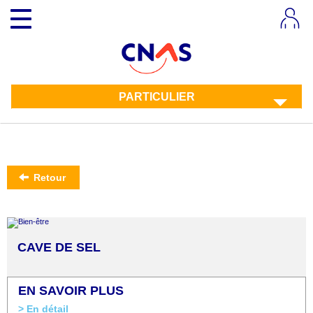
Aller
Toggle
au
navigation
contenu
principal
PARTICULIER
Retour
CAVE DE SEL
EN SAVOIR PLUS
> En détail