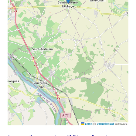
|
©
contributors
Leaflet
OpenStreetMap