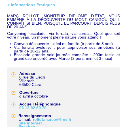
> Informations Pratiques
MARC ROLLOT, MONITEUR DIPLÔMÉ D'ÉTAT, VOUS
EMMÈNE À LA DÉCOUVERTE DU MONT CANIGOU QU'IL
CONNAÎT SI BIEN, PUISQU'IL LE PARCOURT DEPUIS PLUS
DE 20 ANS.
Canyoning, escalade, via ferrata, via corda... Quel que soit
votre niveau, un moment pleine nature vous attend !
Canyon découverte : idéal en famille (à partir de 8 ans)
Via ferrata évolutive : pour apprivoiser ses émotions (à
partir de 10-12 ans)
Escalade grande voie journée complète : 200m facile et
grandiose encordé avec Marco (2 pers. mini et 3 maxi)
Adresse
8 rue du Llech
Villerach
66500
Clara
Ouverture
d'avril à octobre
Accueil téléphonique
06 12 92 60 70
Renseignements
E-mail
rollot.marco@free.fr
Site internet
Facebook