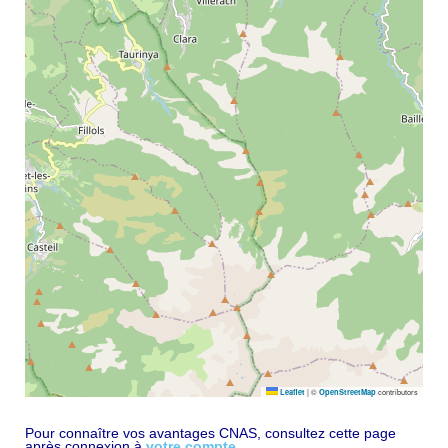
|
©
contributors
Leaflet
OpenStreetMap
Pour connaître vos avantages CNAS, consultez cette page
après connexion à
votre compte
.