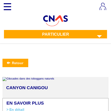
Aller
Toggle
au
navigation
contenu
principal
PARTICULIER
Retour
CANYON CANIGOU
EN SAVOIR PLUS
> En détail