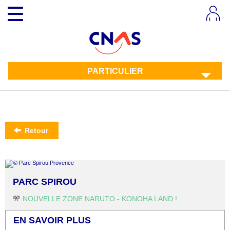
Aller
Toggle
au
navigation
contenu
principal
PARTICULIER
Retour
PARC SPIROU
🎌
NOUVELLE ZONE NARUTO - KONOHA LAND !
EN SAVOIR PLUS