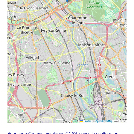
|
©
contributors
Leaflet
OpenStreetMap
Pour connaître vos avantages CNAS, consultez cette page