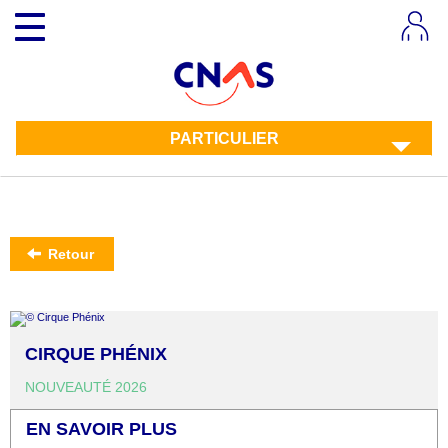
Aller
Toggle
au
navigation
contenu
principal
PARTICULIER
Retour
CIRQUE PHÉNIX
NOUVEAUTÉ 2026
EN SAVOIR PLUS