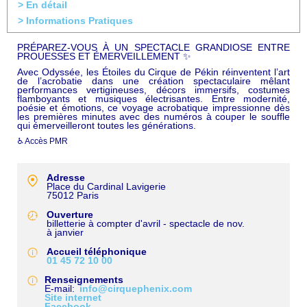
> En détail
> Informations Pratiques
PRÉPAREZ-VOUS À UN SPECTACLE GRANDIOSE ENTRE
PROUESSES ET ÉMERVEILLEMENT ✨
Avec Odyssée, les Étoiles du Cirque de Pékin réinventent l’art
de l’acrobatie dans une création spectaculaire mêlant
performances vertigineuses, décors immersifs, costumes
flamboyants et musiques électrisantes. Entre modernité,
poésie et émotions, ce voyage acrobatique impressionne dès
les premières minutes avec des numéros à couper le souffle
qui émerveilleront toutes les générations.
♿ Accès PMR
Adresse
Place du Cardinal Lavigerie
75012
Paris
Ouverture
billetterie à compter d'avril - spectacle de nov.
à janvier
Accueil téléphonique
01 45 72 10 00
Renseignements
E-mail
info@cirquephenix.com
Site internet
Facebook