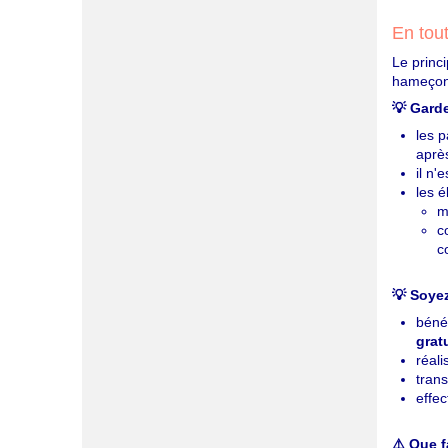
En tout
Le princ
hameçon
💡 Gard
les 
aprè
il n
les 
m
c
c
💡 Soyez
bénéf
grat
réal
tran
effe
⚠️ Que 