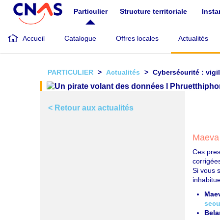
Aller
Particulier
Structure territoriale
Inst
au
contenu
principal
Accueil
Catalogue
Offres locales
Actualités
PARTICULIER
Actualités
Cybersécurité : vigi
< Retour aux actualités
Maeva 
Ces pres
corrigée
Si vous 
inhabitue
Mae
secu
Bela