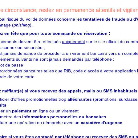
e circonstance, restez en permanence attentifs et vigilan
ipal risque du vol de données concerne les
tentatives de fraude ou d'
nage (
phishing
).
ez en tête que pour toute commande ou réservation :
paiements doivent être effectués
uniquement
sur le site officiel du comm
s connexion sécurisée ;
'est jamais demandé de procéder à un virement bancaire vers un comp
éléments suivants ne sont jamais demandés par téléphone :
ot de passe
oordonnées bancaires telles que RIB, code d'accès à votre application 
ode de votre carte
 méfiant(e) si vous recevez des appels, mails ou SMS inhabituels 
icier d'offres promotionnelles trop
alléchantes
(promotions, surclasse
uits
iser un
paiement
en ligne ou un virement
smettre des
informations personnelles ou bancaires
ctuer une opération ou démarche avec un
caractère d'urgence
faire si vous êtes contacté par téléphone ou recevez des SMS ou 