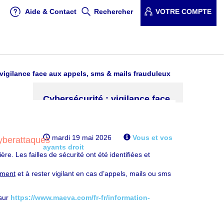
Aide & Contact
Rechercher
VOTRE COMPTE
vigilance face aux appels, sms & mails frauduleux
Cybersécurité : vigilance face
aux appels, sms & mails
Twitter
Facebook
frauduleux
mardi 19 mai 2026
Vous et vos
yberattaques
ayants droit
e. Les failles de sécurité ont été identifiées et
Rappel des bonnes pratiques dans
ement
et à rester vigilant en cas d’appels, mails ou sms
un contexte accru de cyberattaques
 sur
https://www.maeva.com/fr-fr/information-