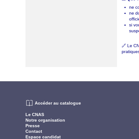
ne 
ne do
offic
si vo
susp
🔗 Le CN
pratique
Accéder au catalogue
Le CNAS
Notre organisation
Presse
Contact
Espace candidat