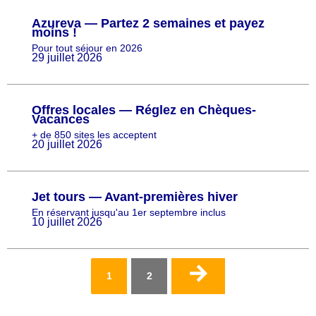
Azureva — Partez 2 semaines et payez
moins !
Pour tout séjour en 2026
29 juillet 2026
Offres locales — Réglez en Chèques-
Vacances
+ de 850 sites les acceptent
20 juillet 2026
Jet tours — Avant-premières hiver
En réservant jusqu'au 1er septembre inclus
10 juillet 2026
Pagination
Page
1
Page
2
actuelle