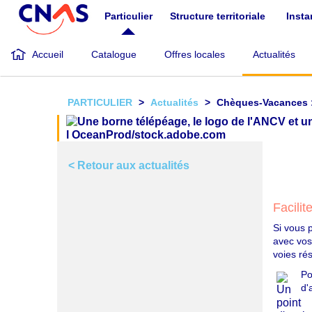
Aller
Particulier
Structure territoriale
Inst
au
contenu
principal
Accueil
Catalogue
Offres locales
Actualités
PARTICULIER
Actualités
Chèques-Vacances : u
< Retour aux actualités
Facili
Si vous p
avec vo
voies ré
Po
d'