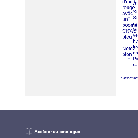
À 
Si
Si
d'
Si
vé
hy
ba
gr
Po
sa
* informat
Accéder au catalogue