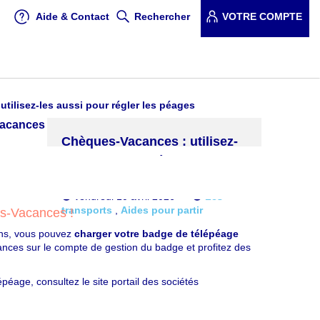
Aide & Contact
Rechercher
VOTRE COMPTE
ilisez-les aussi pour régler les péages
Chèques-Vacances : utilisez-
les aussi pour régler les
Twitter
Facebook
péages
vendredi 10 avril 2026
Les
transports
,
Aides pour partir
es-Vacances !
ens, vous pouvez
charger votre badge de télépéage
En chargeant jusqu'à 250 € sur un
ces sur le compte de gestion du badge et profitez des
badge de télépéage
péage, consultez le site portail des sociétés