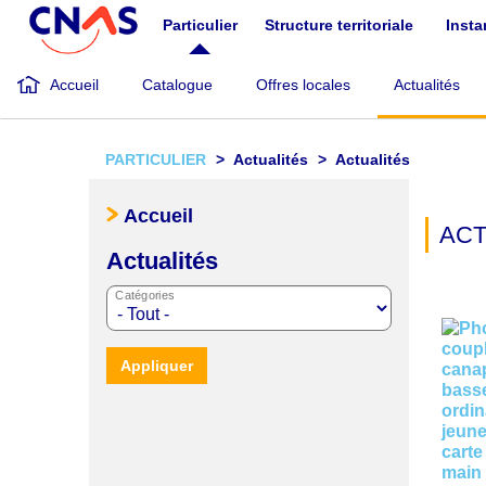
Aller
Particulier
Structure territoriale
Inst
au
contenu
principal
Accueil
Catalogue
Offres locales
Actualités
PARTICULIER
Actualités
Actualités
Accueil
ACT
Actualités
Catégories
Appliquer