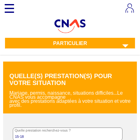
Aller
Toggle
au
navigation
contenu
principal
PARTICULIER
QUELLE(S) PRESTATION(S) POUR
VOTRE SITUATION
Mariage, permis, naissance, situations difficiles...Le
CNAS vous accompagne
avec des prestations adaptées à votre situation et votre
profil.
Quelle prestation recherchez-vous ?