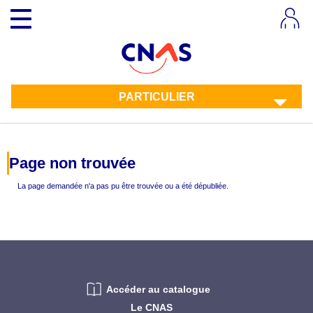
Aller
Toggle
au
navigation
contenu
principal
PARTICULIER
Page non trouvée
La page demandée n'a pas pu être trouvée ou a été dépubliée.
Accéder au catalogue
Le CNAS