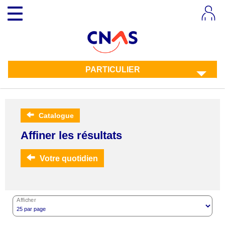
Aller
Toggle
au
navigation
contenu
principal
PARTICULIER
Catalogue
Affiner les résultats
Votre quotidien
Afficher