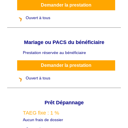
ô
Demander la prestation
Ouvert à tous
Mariage ou PACS du bénéficiaire
Prestation réservée au bénéficiaire
C
h
a
p
Demander la prestation
ô
Ouvert à tous
Prêt Dépannage
TAEG fixe : 1 %
C
h
Aucun frais de dossier
a
p
ô