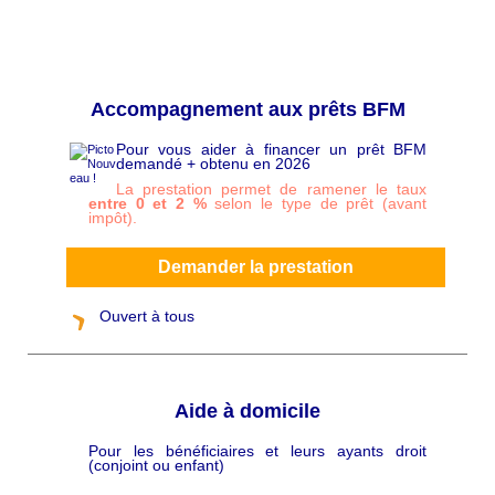
Accompagnement aux prêts BFM
Pour vous aider à financer un prêt BFM
C
demandé + obtenu en 2026
h
a
La prestation permet de ramener le taux
p
entre 0 et 2 %
selon le type de prêt (avant
ô
impôt).
Demander la prestation
Ouvert à tous
Aide à domicile
Pour les bénéficiaires et leurs ayants droit
C
(conjoint ou enfant)
h
a
p