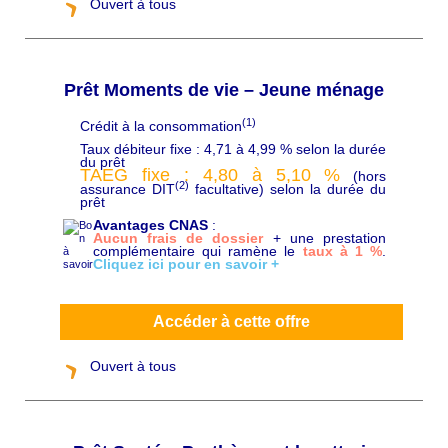
Ouvert à tous
Prêt Moments de vie – Jeune ménage
(1)
Crédit à la consommation
C
h
Taux débiteur fixe : 4,71 à 4,99 % selon la durée
a
du prêt
p
TAEG fixe : 4,80 à 5,10
%
(hors
ô
(2)
assurance DIT
facultative) selon la durée du
prêt
Avantages CNAS
:
Aucun frais de dossier
+ une prestation
complémentaire qui ramène le
taux à 1 %
.
Cliquez ici pour en savoir +
Accéder à cette offre
Ouvert à tous