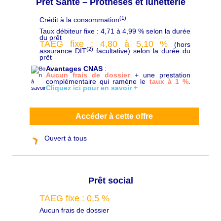
Prêt Santé – Prothèses et lunetterie
(1)
Crédit à la consommation
C
h
Taux débiteur fixe : 4,71 à 4,99 % selon la durée
a
du prêt
p
TAEG fixe : 4,80 à 5,10
%
(hors
ô
(2)
assurance DIT
facultative) selon la durée du
prêt
Avantages CNAS
:
Aucun frais de dossier
+ une prestation
complémentaire qui ramène le
taux à 1 %
.
Cliquez ici pour en savoir +
Accéder à cette offre
Ouvert à tous
Prêt social
TAEG fixe : 0,5 %
C
h
Aucun frais de dossier
a
p