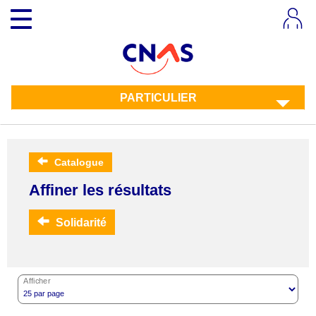
Aller
Toggle
au
navigation
contenu
principal
PARTICULIER
Catalogue
Affiner les résultats
Solidarité
Afficher