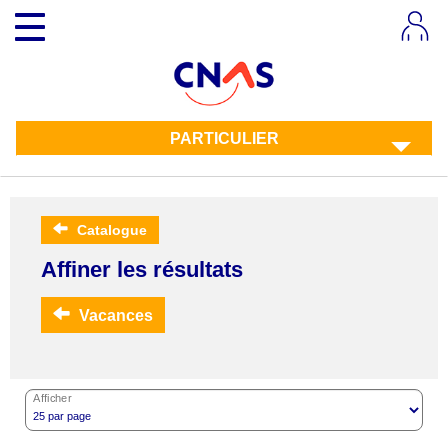
Aller
Toggle
au
navigation
contenu
principal
PARTICULIER
Catalogue
Affiner les résultats
Vacances
Afficher