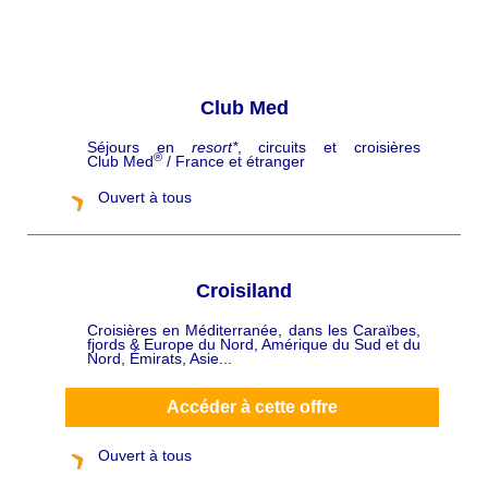
Club Med
Séjours en
resort*
, circuits et croisières
C
®
Club Med
/ France et étranger
h
a
p
Ouvert à tous
ô
Croisiland
Croisières en Méditerranée, dans les Caraïbes,
C
fjords & Europe du Nord, Amérique du Sud et du
h
Nord, Émirats, Asie...
a
p
ô
Accéder à cette offre
Ouvert à tous