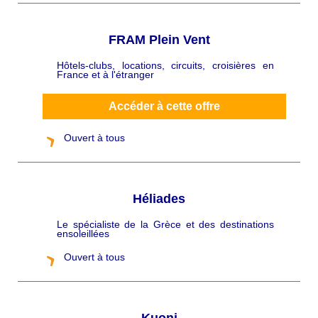
FRAM Plein Vent
Hôtels-clubs, locations, circuits, croisières en
C
France et à l'étranger
h
a
p
ô
Accéder à cette offre
Ouvert à tous
Héliades
Le spécialiste de la Grèce et des destinations
C
ensoleillées
h
a
p
Ouvert à tous
ô