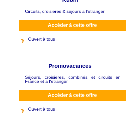
Kuoni
Circuits, croisières & séjours à l'étranger
C
h
a
p
Accéder à cette offre
ô
Ouvert à tous
Promovacances
Séjours, croisières, combinés et circuits en
C
France et à l'étranger
h
a
p
ô
Accéder à cette offre
Ouvert à tous