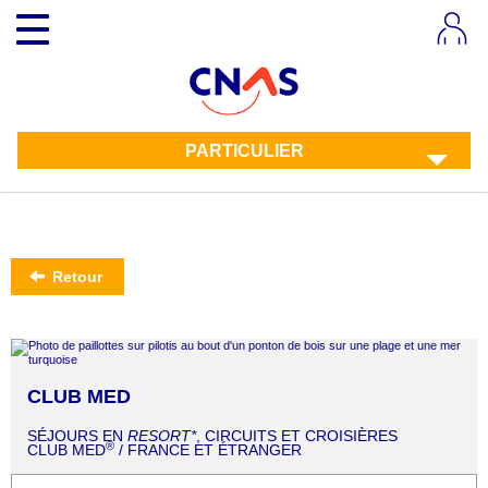
Aller
Toggle
au
navigation
contenu
principal
PARTICULIER
Retour
CLUB MED
SÉJOURS EN
RESORT*
, CIRCUITS ET CROISIÈRES
®
CLUB MED
/ FRANCE ET ÉTRANGER