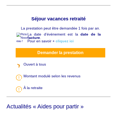
Séjour vacances retraité
La prestation peut être demandée 1 fois par an.
C
h
La date d'évènement est la
date de la
a
facture
.
p
Pour en savoir +
cliquez ici
ô
Demander la prestation
Ouvert à tous
Montant modulé selon les revenus
À la retraite
Actualités « Aides pour partir »