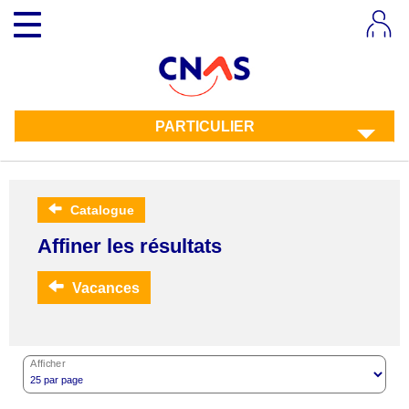
Aller
Toggle
au
navigation
contenu
principal
PARTICULIER
Catalogue
Affiner les résultats
Vacances
Afficher