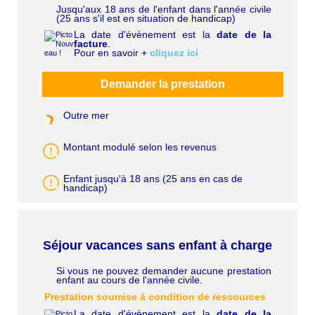
Jusqu'aux 18 ans de l'enfant dans l'année civile
C
(25 ans s'il est en situation de handicap)
h
a
La date d'évènement est la
date de la
p
facture
.
ô
Pour en savoir +
cliquez ici
Demander la prestation
Outre mer
Montant modulé selon les revenus
Enfant jusqu'à 18 ans (25 ans en cas de
handicap)
Séjour vacances sans enfant à charge
Si vous ne pouvez demander aucune prestation
C
enfant au cours de l'année civile.
h
a
Prestation soumise à condition de ressources
p
ô
La date d'évènement est la
date de la