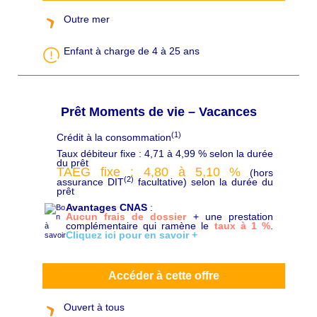
Outre mer
Enfant à charge de 4 à 25 ans
Prêt Moments de vie – Vacances
(1)
Crédit à la consommation
C
h
Taux débiteur fixe : 4,71 à 4,99 % selon la durée
a
du prêt
p
TAEG fixe : 4,80 à 5,10
%
(hors
ô
(2)
assurance DIT
facultative) selon la durée du
prêt
Avantages CNAS
:
Aucun frais de dossier
+ une prestation
complémentaire qui ramène le
taux à 1 %
.
Cliquez ici pour en savoir +
Accéder à cette offre
Ouvert à tous