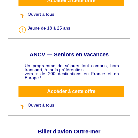
Accéder à cette offre
Ouvert à tous
Jeune de 18 à 25 ans
ANCV — Seniors en vacances
Un programme de séjours tout compris, hors
C
transport, à tarifs préférentiels
h
vers + de 200 destinations en France et en
a
Europe !
p
ô
Accéder à cette offre
Ouvert à tous
Billet d'avion Outre-mer