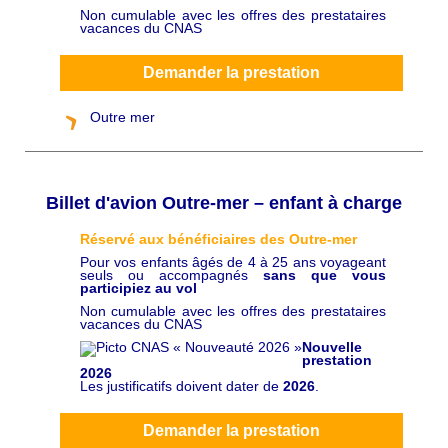
Non cumulable avec les offres des prestataires
C
vacances du CNAS
h
a
p
ô
Demander la prestation
Outre mer
Billet d'avion Outre-mer – enfant à charge
Réservé aux bénéficiaires des Outre-mer
C
h
Pour vos enfants âgés de 4 à 25 ans voyageant
a
seuls ou accompagnés
sans que vous
p
participiez au vol
ô
Non cumulable avec les offres des prestataires
vacances du CNAS
Nouvelle
prestation
2026
Les justificatifs doivent dater de
2026
.
Demander la prestation