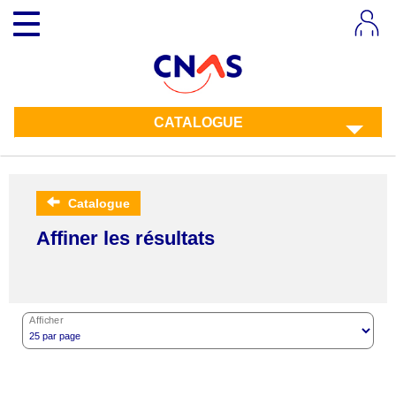
Aller
Toggle
au
navigation
contenu
principal
CATALOGUE
Catalogue
Affiner les résultats
Afficher