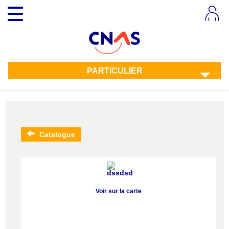
Aller
Toggle
au
navigation
contenu
principal
PARTICULIER
Catalogue
Voir sur la carte