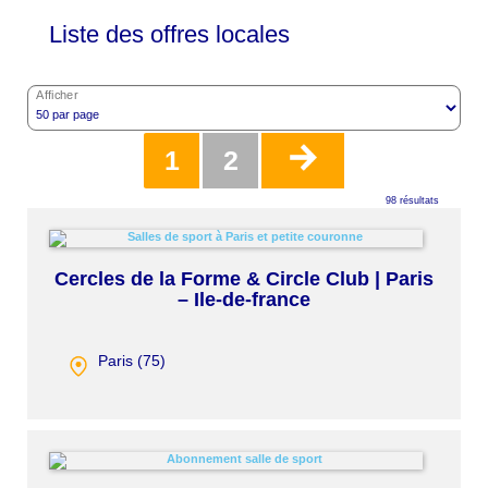
Liste des offres locales
Afficher
Pagination
Page
1
Page
2
98 résultats
actuelle
Cercles de la Forme & Circle Club | Paris
– Ile-de-france
Paris (
75
)