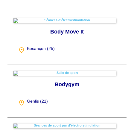
Body Move It
Besançon (
25
)
Bodygym
Genlis (
21
)