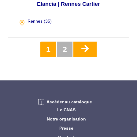
Elancia | Rennes Cartier
Rennes (
35
)
Pagination
Page
1
Page
2
actuelle
Accéder au catalogue
Le CNAS
Notre organisation
Presse