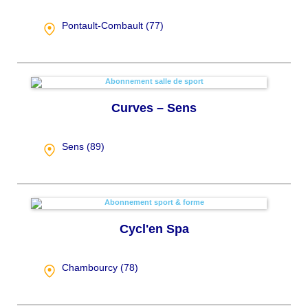
Pontault-Combault (
77
)
Curves – Sens
Sens (
89
)
Cycl'en Spa
Chambourcy (
78
)