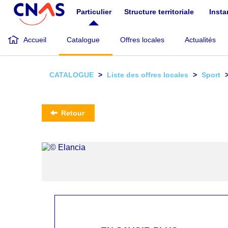
Aller
Particulier
Structure territoriale
Inst
au
contenu
principal
Accueil
Catalogue
Offres locales
Actualités
CATALOGUE
Liste des offres locales
Sport
Retour