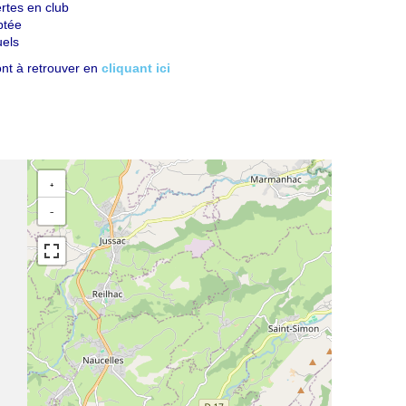
ertes en club
aptée
uels
ont à retrouver en
cliquant ici
+
−