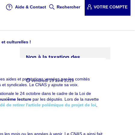
Aide & Contact
Rechercher
VOTRE COMPTE
et culturelles !
Non à la taxation des
prestations sociales et
Twitter
Facebook
culturelles !
les aides et prestations versées par les comités
vendredi 19 avril 2019
 et syndicales. Le CNAS y ajoute sa voix.
tionale le 24 octobre dans le cadre de la Loi de
euxième lecture
par les députés. Lors de la navette
 de retirer l'article polémique du projet de loi
,
ans les mois ou les années à venir. Le CNAS a ainsi fait