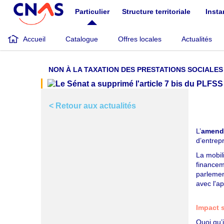
Aller
Particulier
Structure territoriale
Inst
au
contenu
principal
Accueil
Catalogue
Offres locales
Actualités
NON À LA TAXATION DES PRESTATIONS SOCIALES
< Retour aux actualités
L’
amend
d’entrep
La mobili
financem
parlemen
avec l'a
Impact s
Quoi qu’i