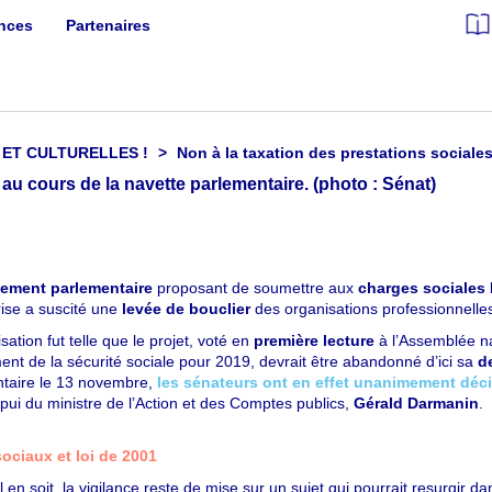
ances
Partenaires
 ET CULTURELLES !
Non à la taxation des prestations sociales 
ement parlementaire
proposant de soumettre aux
charges sociales
rise a suscité une
levée de bouclier
des organisations professionnelles
sation fut telle que le projet, voté en
première lecture
à l’Assemblée na
ent de la sécurité sociale pour 2019, devrait être abandonné d’ici sa
d
taire le 13 novembre,
les sénateurs ont en effet unanimement décidé
ppui du ministre de l’Action et des Comptes publics,
Gérald Darmanin
.
ociaux et loi de 2001
l en soit, la vigilance reste de mise sur un sujet qui pourrait resurgir d