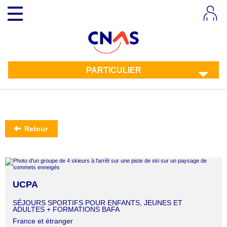
Aller
Toggle
au
navigation
contenu
principal
PARTICULIER
Retour
UCPA
SÉJOURS SPORTIFS POUR ENFANTS, JEUNES ET
ADULTES + FORMATIONS BAFA
France et étranger