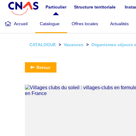
Aller
Particulier
Structure territoriale
Inst
au
contenu
principal
Accueil
Catalogue
Offres locales
Actualités
CATALOGUE
Vacances
Organismes séjours 
Retour