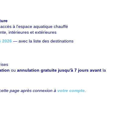
ture
e accès à l'espace aquatique chauffé
te, intérieures et extérieures
é 2026
— avec la liste des destinations
rises
ation
ou
annulation gratuite jusqu'à 7 jours avant
la
cette page après connexion à
votre compte
.