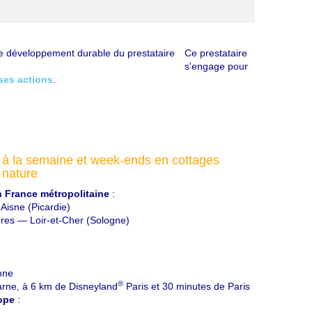
Ce prestataire
s'engage pour
ses actions
.
 à la semaine et week-ends en cottages
 nature
 France métropolitaine
:
 Aisne (Picardie)
res — Loir-et-Cher (Sologne)
nne
®
rne, à 6 km de Disneyland
Paris et 30 minutes de Paris
ope
: