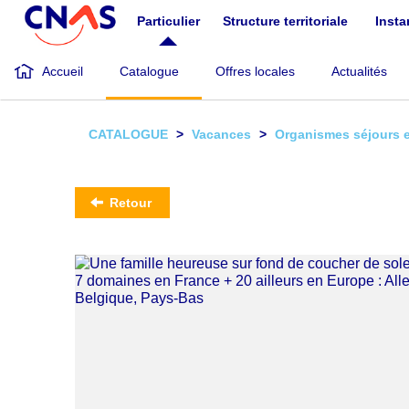
Aller
Particulier
Structure territoriale
Inst
au
contenu
principal
Accueil
Catalogue
Offres locales
Actualités
CATALOGUE
Vacances
Organismes séjours 
Retour