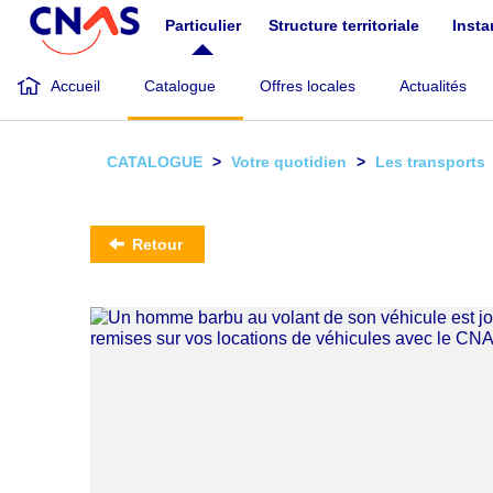
Aller
Particulier
Structure territoriale
Inst
au
contenu
principal
Accueil
Catalogue
Offres locales
Actualités
CATALOGUE
Votre quotidien
Les transports
Retour