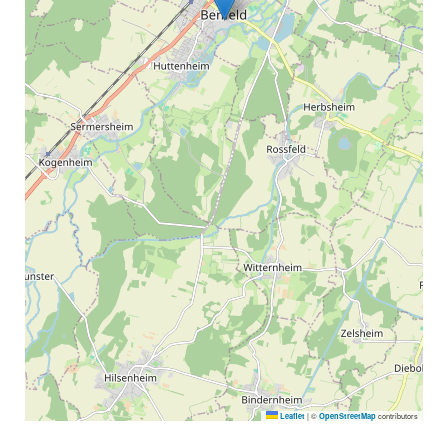
|
©
contributors
Leaflet
OpenStreetMap