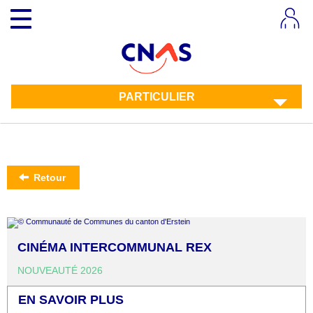
Aller
Toggle
au
navigation
contenu
principal
PARTICULIER
Retour
CINÉMA INTERCOMMUNAL REX
NOUVEAUTÉ 2026
EN SAVOIR PLUS