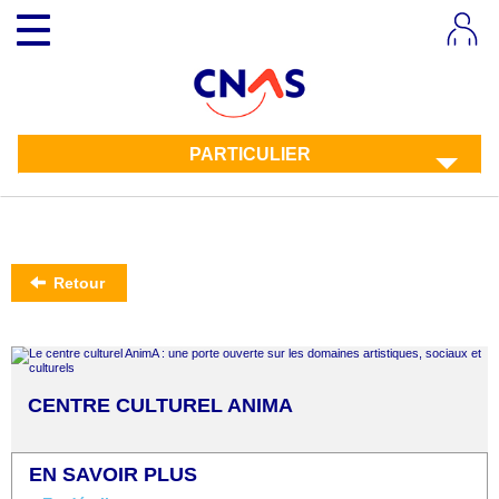
Aller
Toggle
au
navigation
contenu
principal
PARTICULIER
Retour
CENTRE CULTUREL ANIMA
EN SAVOIR PLUS