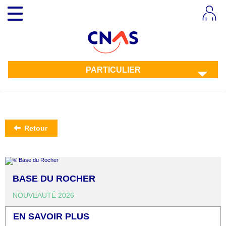
Aller
Toggle
au
navigation
contenu
principal
PARTICULIER
Retour
BASE DU ROCHER
NOUVEAUTÉ 2026
EN SAVOIR PLUS