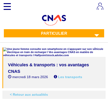
Aller
Toggle navigation
au
contenu
principal
PARTICULIER
Véhicules & transports : vos avantages
CNAS
mercredi 18 mars 2026
Les transports
< Retour aux actualités
Twitter
Facebook