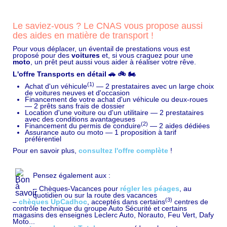
Le saviez-vous ? Le CNAS vous propose aussi
des aides en matière de transport !
Pour vous déplacer, un éventail de prestations vous est
proposé pour des
voitures
et, si vous craquez pour une
moto
, un prêt peut aussi vous aider à réaliser votre rêve.
L'offre Transports en détail 🚗 🚲 🏍️
(1)
Achat d'un véhicule
— 2 prestataires avec un large choix
de voitures neuves et d'occasion
Financement de votre achat d'un véhicule ou deux-roues
— 2 prêts sans frais de dossier
Location d'une voiture ou d'un utilitaire — 2 prestataires
avec des conditions avantageuses
(2)
Financement du permis de conduire
— 2 aides dédiées
Assurance auto ou moto — 1 proposition à tarif
préférentiel
Pour en savoir plus,
consultez l'offre complète
!
Pensez également aux :
– Chèques-Vacances pour
régler les péages
, au
quotidien ou sur la route des vacances
(3)
–
chèques UpCadhoc
, acceptés dans certains
centres de
contrôle technique du groupe Auto Sécurité et certains
magasins des enseignes Leclerc Auto, Norauto, Feu Vert, Dafy
Moto...