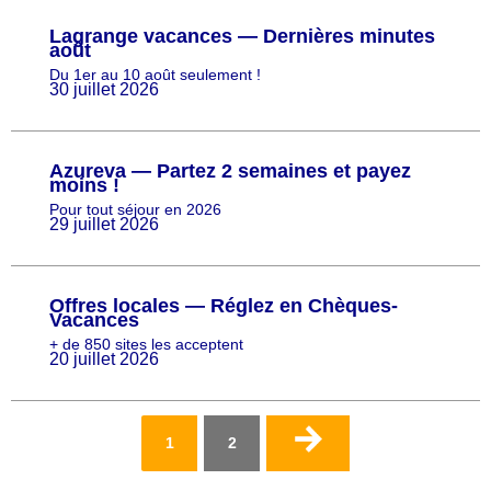
Lagrange vacances — Dernières minutes
août
Du 1er au 10 août seulement !
30 juillet 2026
Azureva — Partez 2 semaines et payez
moins !
Pour tout séjour en 2026
29 juillet 2026
Offres locales — Réglez en Chèques-
Vacances
+ de 850 sites les acceptent
20 juillet 2026
Pagination
Page
1
Page
2