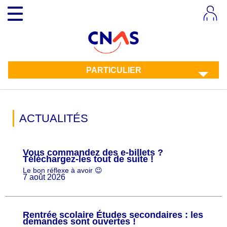
Aller
Toggle
au
navigation
contenu
principal
PARTICULIER
ACTUALITÉS
Vous commandez des e-billets ?
Téléchargez-les tout de suite !
Le bon réflexe à avoir 😉
7 août 2026
Rentrée scolaire Études secondaires : les
demandes sont ouvertes !