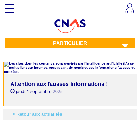
Aller
Toggle navigation
au
contenu
principal
PARTICULIER
Attention aux fausses informations !
jeudi 4 septembre 2025
< Retour aux actualités
Twitter
Facebook