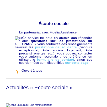
Écoute sociale
En partenariat avec Fidelia Assistance
C
h
Ce service ne peut
en aucun cas
répondre
a
aux
questions sur les prestations du
p
CNAS
. Si vous souhaitez des renseignements
ô
sur les
prestations de solidarité
(Secours
exceptionnel, Aide sociale logement, Aide
précarité énergie, etc.), vous pouvez contacter
votre antenne régionale : de préférence en
utilisant le
formulaire de contact
, sinon ses
coordonnées sont disponibles
sur cette page
.
Ouvert à tous
Actualités « Écoute sociale »