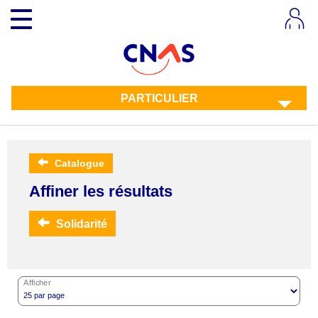
Aller
Toggle
au
navigation
contenu
principal
PARTICULIER
Catalogue
Affiner les résultats
Solidarité
Afficher