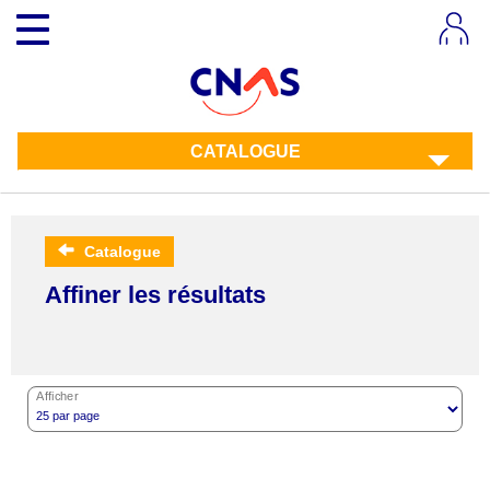
Aller
Toggle
au
navigation
contenu
principal
CATALOGUE
Catalogue
Affiner les résultats
Afficher