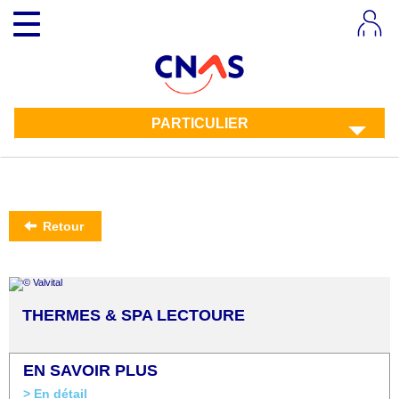
Aller
Toggle
au
navigation
contenu
principal
PARTICULIER
Retour
THERMES & SPA LECTOURE
EN SAVOIR PLUS
> En détail