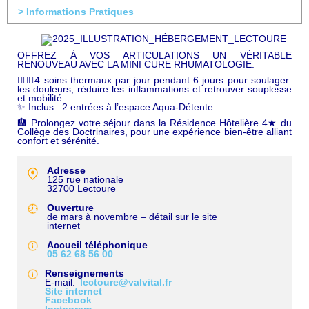
> Informations Pratiques
OFFREZ À VOS ARTICULATIONS UN VÉRITABLE
RENOUVEAU AVEC LA MINI CURE RHUMATOLOGIE.
💆🏼‍♀️4 soins thermaux par jour pendant 6 jours pour soulager
les douleurs, réduire les inflammations et retrouver souplesse
et mobilité.
✨ Inclus : 2 entrées à l’espace Aqua-Détente.
🏨 Prolongez votre séjour dans la Résidence Hôtelière 4★ du
Collège des Doctrinaires, pour une expérience bien-être alliant
confort et sérénité.
Adresse
125 rue nationale
32700
Lectoure
Ouverture
de mars à novembre – détail sur le site
internet
Accueil téléphonique
05 62 68 56 00
Renseignements
E-mail
lectoure@valvital.fr
Site internet
Facebook