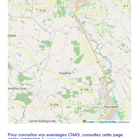
|
©
contributors
Leaflet
OpenStreetMap
Pour connaître vos avantages CNAS, consultez cette page
après connexion à
votre compte
.