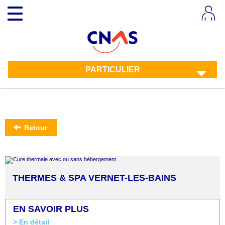
Aller
Toggle
au
navigation
contenu
principal
PARTICULIER
Retour
THERMES & SPA VERNET-LES-BAINS
EN SAVOIR PLUS
> En détail