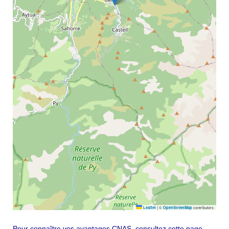
|
©
contributors
Leaflet
OpenStreetMap
Pour connaître vos avantages CNAS, consultez cette page