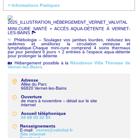
> Informations Pratiques
MINI-CURE SANTÉ + ACCÈS AQUA-DÉTENTE À VERNET-
LES-BAINS 🏞️
✨ Phlébologie – Soulagez vos jambes lourdes, réduisez les
œdèmes et améliorez la circulation veineuse et
lymphatique.Chaque mini-cure comprend 4 soins thermaux
par jour pendant 6 jours + 2 entrées à l’espace aqua-détente
pour prolonger la détente.
🏡 Hébergement possible à la
Résidence Villa Thermae de
Vernet-les-Bains
.
Adresse
Allée du Parc
66820
Vernet-les-Bains
Ouverture
de mars à novembre – détail sur le site
internet
Accueil téléphonique
04 68 05 52 84
Renseignements
E-mail
vernet@valvital.fr
Site internet