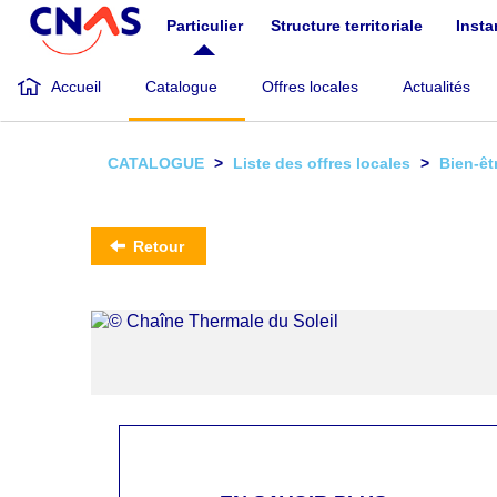
Aller
Particulier
Structure territoriale
Inst
au
contenu
principal
Accueil
Catalogue
Offres locales
Actualités
CATALOGUE
Liste des offres locales
Bien-êt
Retour