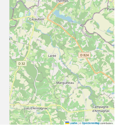
|
©
contributors
Leaflet
OpenStreetMap