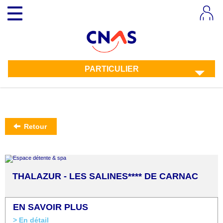
Aller
Toggle
au
navigation
contenu
principal
PARTICULIER
Retour
THALAZUR - LES SALINES**** DE CARNAC
EN SAVOIR PLUS
> En détail