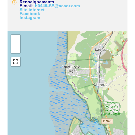
Renseignements
E-mail
h0449-SB@accor.com
Site internet
Facebook
Instagram
+
−