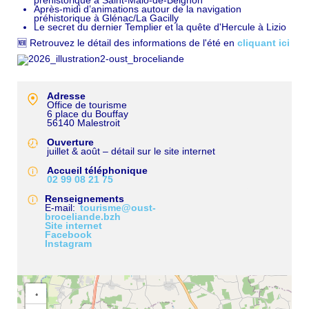
préhistorique à Saint-Malo-de-Beignon
Après-midi d’animations autour de la navigation
préhistorique à Glénac/La Gacilly
Le secret du dernier Templier et la quête d'Hercule à Lizio
🆕 Retrouvez le détail des informations de l'été en
cliquant ici
Adresse
Office de tourisme
6 place du Bouffay
56140
Malestroit
Ouverture
juillet & août – détail sur le site internet
Accueil téléphonique
02 99 08 21 75
Renseignements
E-mail
tourisme@oust-
broceliande.bzh
Site internet
Facebook
Instagram
+