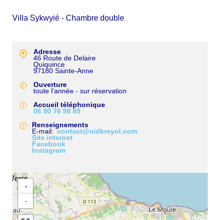
Villa Sykwyié - Chambre double
Adresse
46 Route de Delaire
Quiquince
97180
Sainte-Anne
Ouverture
toute l'année - sur réservation
Accueil téléphonique
06 90 76 98 89
Renseignements
E-mail
contact@nidkreyol.com
Site internet
Facebook
Instagram
+
−