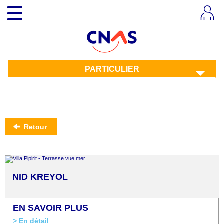
Aller
Toggle
au
navigation
contenu
principal
PARTICULIER
Retour
NID KREYOL
EN SAVOIR PLUS
> En détail