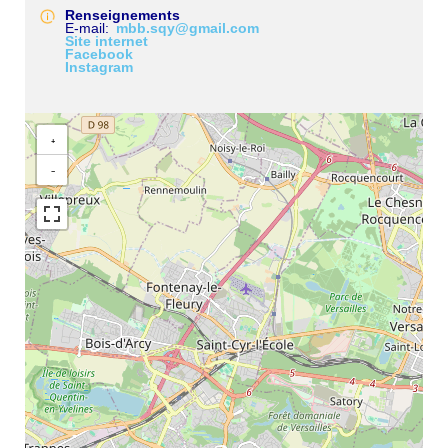
Renseignements
E-mail
mbb.sqy@gmail.com
Site internet
Facebook
Instagram
+
−