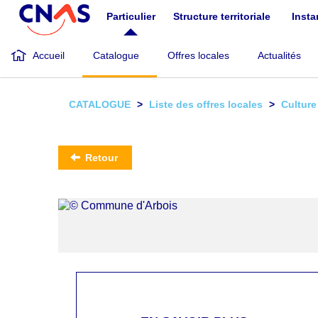
Aller
Particulier
Structure territoriale
Inst
au
contenu
principal
Accueil
Catalogue
Offres locales
Actualités
CATALOGUE
Liste des offres locales
Culture
Retour